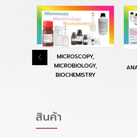
CAL FOR
MICROSCOPY,
S
MICROBIOLOGY,
ANA
BIOCHEMISTRY
สินค้า