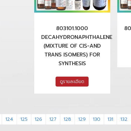
803101.1000
80
DECAHYDRONAPHTHALENE
(MIXTURE OF CIS-AND
TRANS ISOMERS) FOR
SYNTHESIS
ดูรายละเอียด
124
125
126
127
128
129
130
131
132