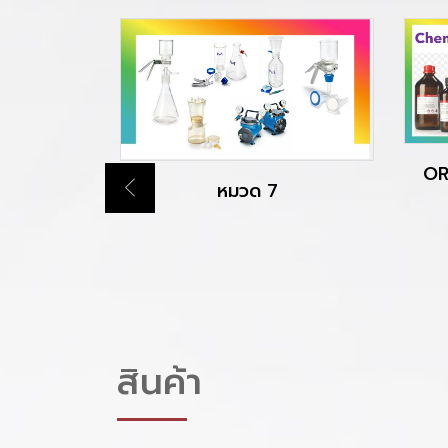
OR
หมวด 7
สินค้า