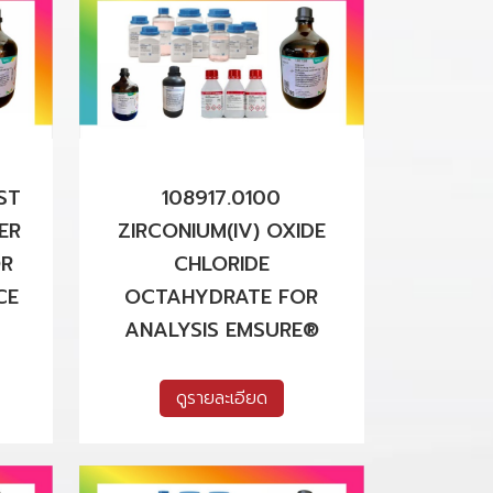
ST
108917.0100
ER
ZIRCONIUM(IV) OXIDE
OR
CHLORIDE
CE
OCTAHYDRATE FOR
ANALYSIS EMSURE®
ดูรายละเอียด