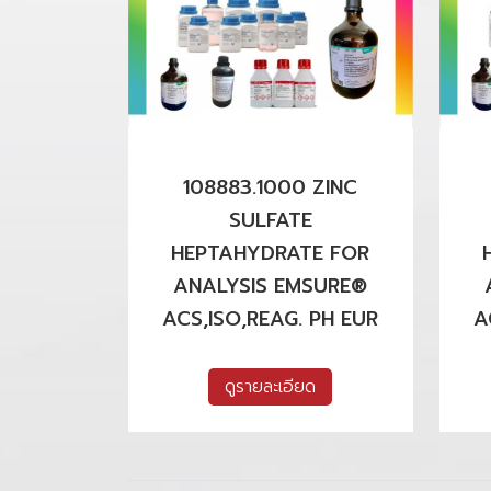
108883.1000 ZINC
SULFATE
HEPTAHYDRATE FOR
ANALYSIS EMSURE®
ACS,ISO,REAG. PH EUR
A
ดูรายละเอียด