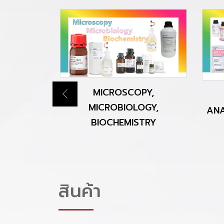
CAL FOR
MICROSCOPY,
S
MICROBIOLOGY,
ANA
BIOCHEMISTRY
สินค้า