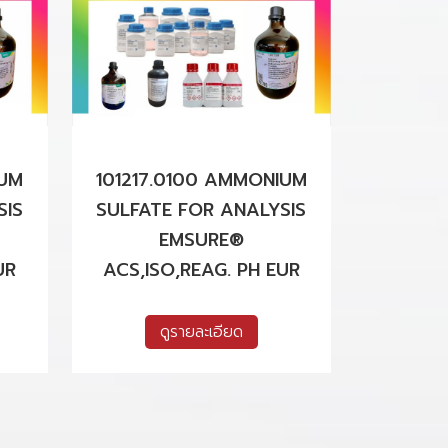
IUM
101217.0100 AMMONIUM
SIS
SULFATE FOR ANALYSIS
EMSURE®
UR
ACS,ISO,REAG. PH EUR
ดูรายละเอียด