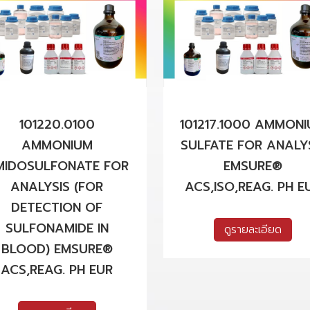
101220.0100
101217.1000 AMMON
AMMONIUM
SULFATE FOR ANALY
MIDOSULFONATE FOR
EMSURE®
ANALYSIS (FOR
ACS,ISO,REAG. PH E
DETECTION OF
SULFONAMIDE IN
ดูรายละเอียด
BLOOD) EMSURE®
ACS,REAG. PH EUR