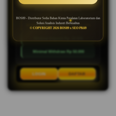
PENAWARAN SPESIAL
BOS89 - Distributor Sedia Bahan Kimia Peralatan Laboratorium dan
Solusi Analisis Industri Berkualitas
BONUS NEW MEMBER UP TO 10%
© COPYRIGHT 2026 BOS89 x SEO PK69
Minimal Deposit Rp. 10.000
Minimal Withdraw Rp 50.000
LOGIN
DAFTAR
Layer Popup Close