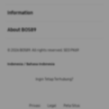
Buka
Information
Buka
About BOS89
© 2026 BOS89. All rights reserved. SEO PK69
Indonesia / Bahasa Indonesia
Ingin Tetap Terhubung?
Privasi
Legal
Peta Situs