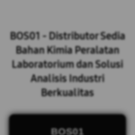
BOS01 - Distributor Sedia
Bahan Kimia Peralatan
Laboratorium dan Solusi
Analisis Industri
Berkualitas
BOS01