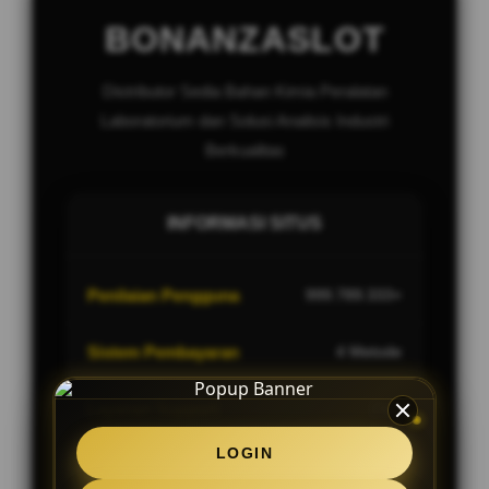
BONANZASLOT
Distributor Sedia Bahan Kimia Peralatan
Laboratorium dan Solusi Analisis Industri
Berkualitas
INFORMASI SITUS
Penilaian Pengguna
999.789.333+
Sistem Pembayaran
4 Metode
Layanan Support
24/7
LOGIN
Platform
Multi-Device