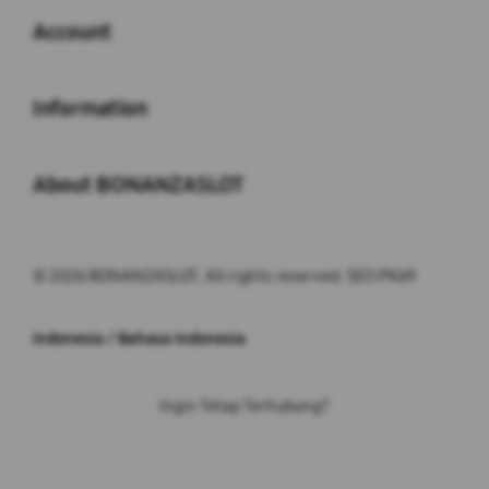
Account
Buka
Information
Buka
About BONANZASLOT
© 2026 BONANZASLOT. All rights reserved. SEO PK69
Indonesia / Bahasa Indonesia
Ingin Tetap Terhubung?