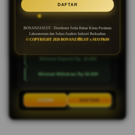
DAFTAR
PENAWARAN SPESIAL
BONANZASLOT - Distributor Sedia Bahan Kimia Peralatan
Laboratorium dan Solusi Analisis Industri Berkualitas
© COPYRIGHT 2026 BONANZASLOT x SEO PK69
BONUS NEW MEMBER UP TO 10%
Minimal Deposit Rp. 10.000
Minimal Withdraw Rp 50.000
LOGIN
DAFTAR
Layer Popup Close