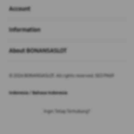
Account
Buka
Information
Buka
About BONANSASLOT
© 2026 BONANSASLOT. All rights reserved. SEO PK69
Indonesia / Bahasa Indonesia
Ingin Tetap Terhubung?