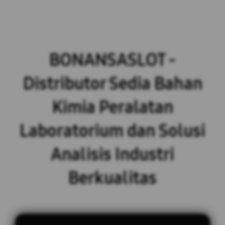
BONANSASLOT -
Distributor Sedia Bahan
Kimia Peralatan
Laboratorium dan Solusi
Analisis Industri
Berkualitas