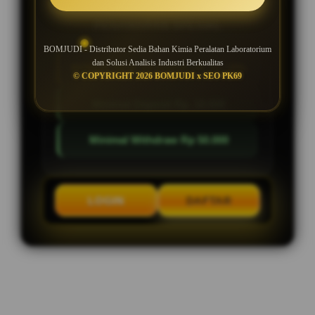
PENAWARAN SPESIAL
BOMJUDI - Distributor Sedia Bahan Kimia Peralatan Laboratorium
dan Solusi Analisis Industri Berkualitas
BONUS NEW MEMBER UP TO 10%
© COPYRIGHT 2026 BOMJUDI x SEO PK69
Minimal Deposit Rp. 10.000
Minimal Withdraw Rp 50.000
LOGIN
DAFTAR
Layer Popup Close