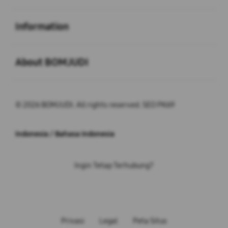
Buka
Information
Buka
About BOMJUDI
© 2026 BOMJUDI. All rights reserved. SEO PK69
Indonesia / Bahasa Indonesia
Ingin Tetap Terhubung?
Privasi
Legal
Peta Situs