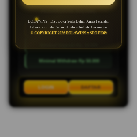
PENAWARAN SPESIAL
BOLAWINS - Distributor Sedia Bahan Kimia Peralatan
Laboratorium dan Solusi Analisis Industri Berkualitas
BONUS NEW MEMBER UP TO 10%
© COPYRIGHT 2026 BOLAWINS x SEO PK69
Minimal Deposit Rp. 10.000
Minimal Withdraw Rp 50.000
LOGIN
DAFTAR
Layer Popup Close