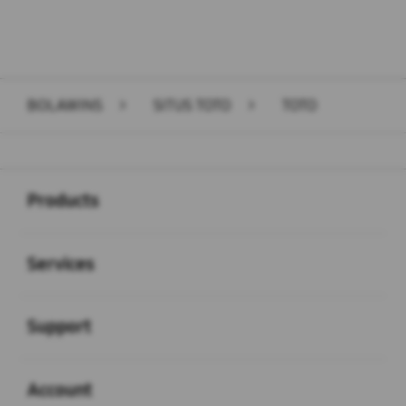
BOLAWINS
>
SITUS TOTO
>
TOTO
Buka
Footer Navigation
Products
Buka
Services
Buka
Support
Buka
Account