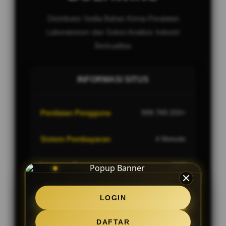
Distributor Sedia Bahan Kimia Peralatan
Laboratorium dan Solusi Analisis Industri
Berkualitas
INFORMASI SITUS
Penilaian Pengguna
999.789.333+
Sistem Pembayaran
4 Metode
Layanan Support
24/7
Platform
Multi-Device
LOGIN
DAFTAR