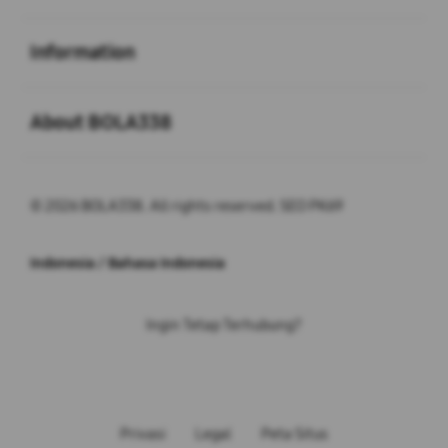
Buka
Information
Buka
About BOLA338
© 2026 BOLA338. All rights reserved. SEO PK69
Indonesia / Bahasa Indonesia
Ingin Tetap Terhubung?
Privasi
Legal
Peta Situs