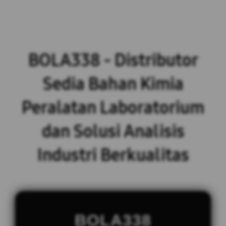
BOLA338 - Distributor
Sedia Bahan Kimia
Peralatan Laboratorium
dan Solusi Analisis
Industri Berkualitas
BOLA338