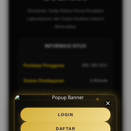
Distributor Sedia Bahan Kimia Peralatan
Laboratorium dan Solusi Analisis Industri
Berkualitas
INFORMASI SITUS
Penilaian Pengguna
999.789.333+
Sistem Pembayaran
4 Metode
Layanan Support
24/7
Platform
Multi-Device
LOGIN
DAFTAR