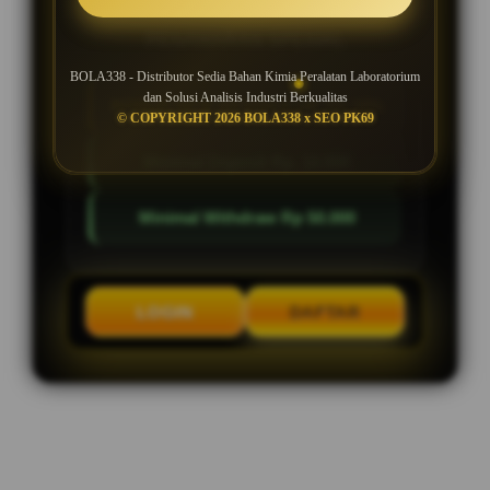
PENAWARAN SPESIAL
BOLA338 - Distributor Sedia Bahan Kimia Peralatan Laboratorium
dan Solusi Analisis Industri Berkualitas
BONUS NEW MEMBER UP TO 10%
© COPYRIGHT 2026 BOLA338 x SEO PK69
Minimal Deposit Rp. 10.000
Minimal Withdraw Rp 50.000
LOGIN
DAFTAR
Layer Popup Close