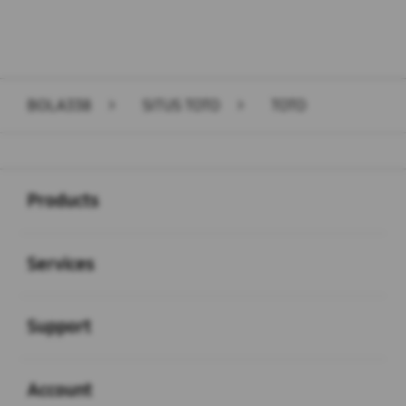
BOLA338
>
SITUS TOTO
>
TOTO
Buka
Footer Navigation
Products
Buka
Services
Buka
Support
Buka
Account