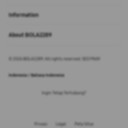
Buka
Information
Buka
About BOLA2289
© 2026 BOLA2289. All rights reserved. SEO PK69
Indonesia / Bahasa Indonesia
Ingin Tetap Terhubung?
Privasi
Legal
Peta Situs