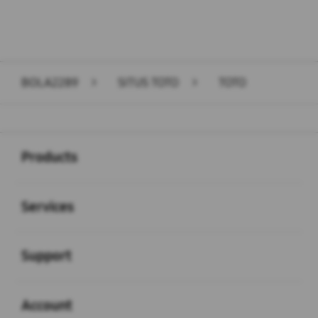
BOLA2289
>
SITUS TOTO
>
TOTO
Buka
Footer Navigation
Products
Buka
Services
Buka
Support
Buka
Account