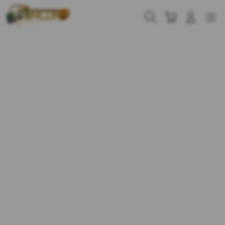
Skip
to
Cari
Troli
Login
Navigation
content