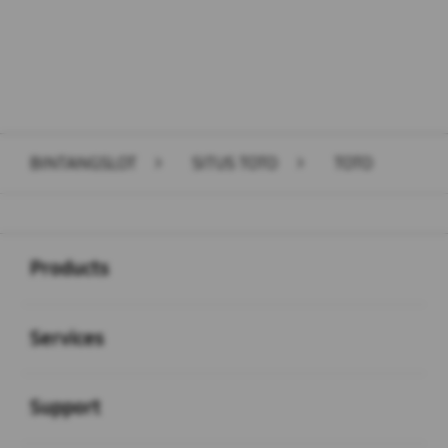
BINTANGSLOT
>
SITUS TOTO
>
TOTO
Buka
Footer Navigation
Products
Buka
Services
Buka
Support
Buka