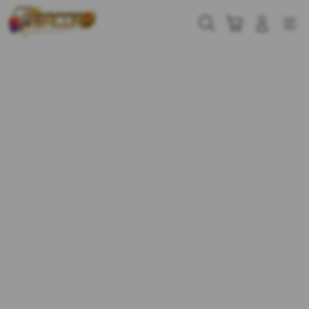
Skip
to
Cari
Troli
Login
Navigation
content