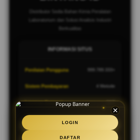
Distributor Sedia Bahan Kimia Peralatan
Laboratorium dan Solusi Analisis Industri
Berkualitas
INFORMASI SITUS
Penilaian Pengguna
999.789.333+
Sistem Pembayaran
4 Metode
Layanan Support
24/7
Platform
Multi-Device
LOGIN
DAFTAR