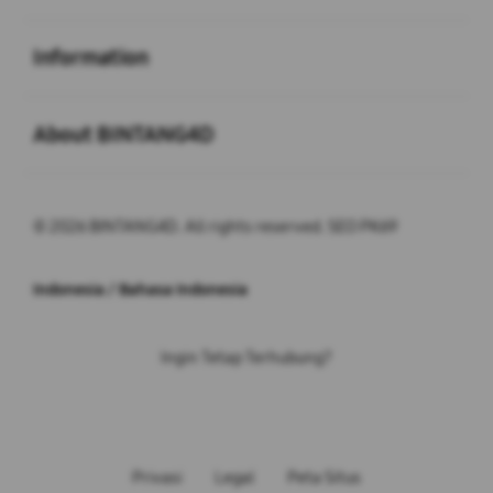
Buka
Information
Buka
About BINTANG4D
© 2026 BINTANG4D. All rights reserved. SEO PK69
Indonesia / Bahasa Indonesia
Ingin Tetap Terhubung?
Privasi
Legal
Peta Situs