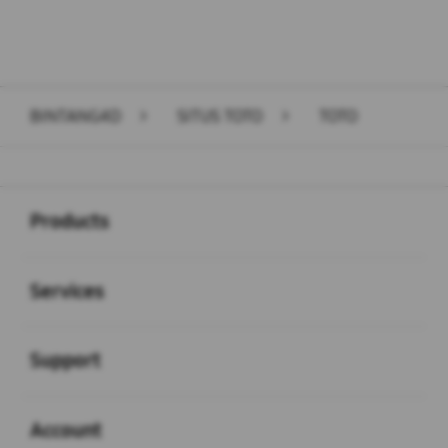
BINTANG4D
>
SITUS TOTO
>
TOTO
Buka
Footer Navigation
Products
Buka
Services
Buka
Support
Buka
Account