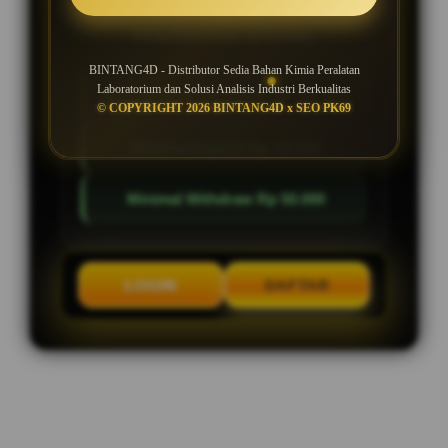
PENAWARAN SPESIAL
BINTANG4D - Distributor Sedia Bahan Kimia Peralatan
Laboratorium dan Solusi Analisis Industri Berkualitas
BONUS NEW MEMBER UP TO 10%
© COPYRIGHT 2026 BINTANG4D x SEO PK69
Minimal Deposit Rp. 10.000
Minimal Withdraw Rp 50.000
LOGIN
DAFTAR
Layer Popup Close