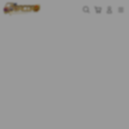
Skip
to
Cari
Troli
Login
Navigation
content