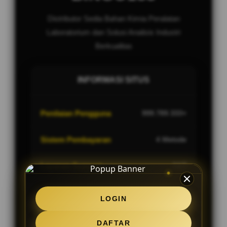
Distributor Sedia Bahan Kimia Peralatan
Laboratorium dan Solusi Analisis Industri
Berkualitas
INFORMASI SITUS
Penilaian Pengguna
999.789.333+
Sistem Pembayaran
4 Metode
Layanan Support
24/7
Platform
Multi-Device
LOGIN
DAFTAR