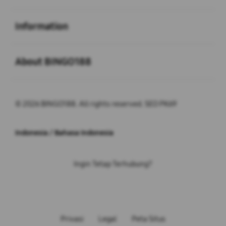
Buka
Information
Buka
About BINGO188
© 2026 BINGO188. All rights reserved. SEO PK69
Indonesia / Bahasa Indonesia
Ingin Tetap Terhubung?
Privasi
Legal
Peta Situs