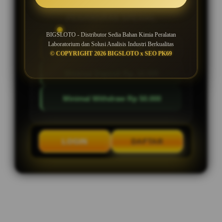
PENAWARAN SPESIAL
BIGSLOTO - Distributor Sedia Bahan Kimia Peralatan
Laboratorium dan Solusi Analisis Industri Berkualitas
BONUS NEW MEMBER UP TO 10%
© COPYRIGHT 2026 BIGSLOTO x SEO PK69
Minimal Deposit Rp. 10.000
Minimal Withdraw Rp 50.000
LOGIN
DAFTAR
Layer Popup Close