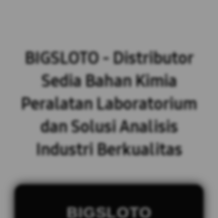
BIGSLOTO - Distributor
Sedia Bahan Kimia
Peralatan Laboratorium
dan Solusi Analisis
Industri Berkualitas
BIGSLOTO