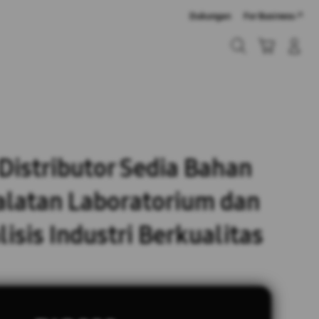
Dukungan
For Business
Cari
Troli
Login/Sign-Up
Cari
Distributor Sedia Bahan
alatan Laboratorium dan
lisis Industri Berkualitas