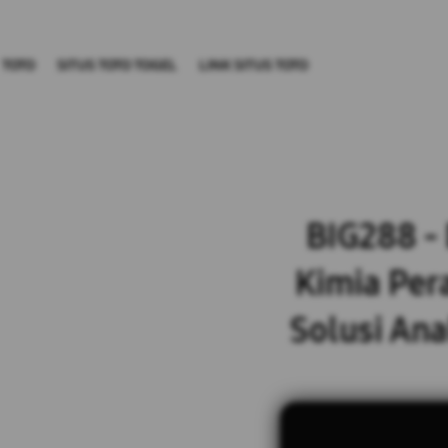
TOTO
SITUS TOTO TOGEL
LINK SITUS TOTO
BIG288 - 
Kimia Per
Solusi Ana