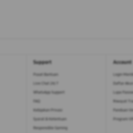
Support
Account
Pusat Bantuan
Login Mem
Live Chat 24/7
Daftar Aku
WhatsApp Support
Lupa Passw
FAQ
Riwayat Tr
Kebijakan Privasi
Panduan Ver
Syarat & Ketentuan
Program VI
Responsible Gaming