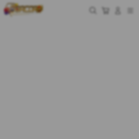
Skip
to
Cari
Troli
Login
Navigation
content