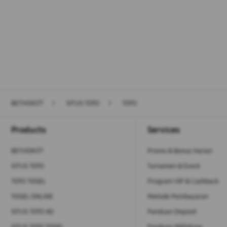
Layer Popup Close
BETHOKI77
>
SITUS TOTO
>
TOTO
Footer Navigation
Products
Services
BETHOKI77
Promo & Bonus Harian
SITUS TOTO
Turnamen & Event
TOTO TOGEL
Program VIP & Cashback
TOGEL ONLINE
Metode Pembayaran
SITUS TOTO 4D
Panduan Deposit