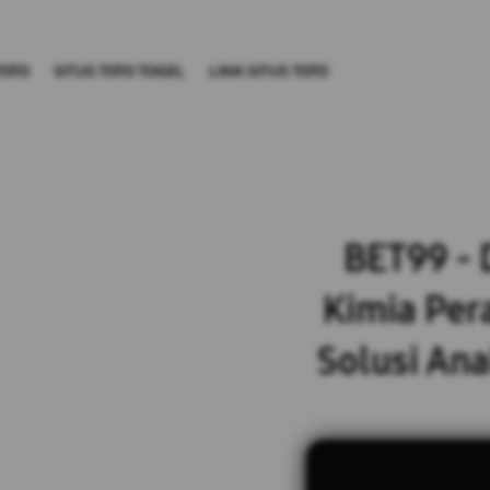
TOTO
SITUS TOTO TOGEL
LINK SITUS TOTO
BET99 - 
Kimia Per
Solusi Ana