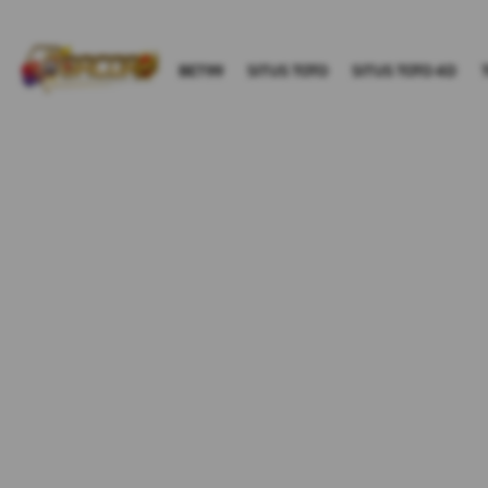
Skip
to
content
BET99
SITUS TOTO
SITUS TOTO 4D