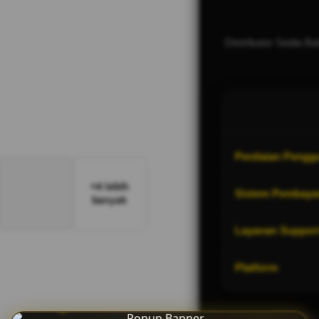
Distributor Sedia B
Penilaian Pengg
+4 lebih
Sistem Pembaya
banyak
Layanan Suppor
Platform