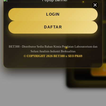
LOGIN
B
DAFTAR
BET388 - Distributor Sedia Bahan Kimia Peralatan Laboratorium dan
Solusi Analisis Industri Berkualitas
© COPYRIGHT 2026 BET388 x SEO PK69