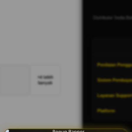
Distributor Sedia B
Penilaian Pengg
+4 lebih
Sistem Pembaya
banyak
Layanan Suppor
Platform