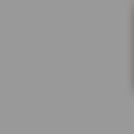
Layer Popup Close