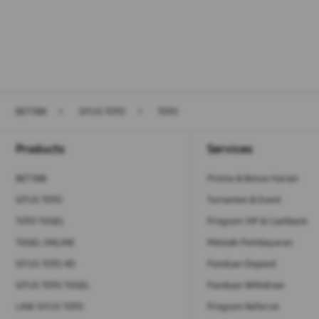
BET388
>
SITUS TOTO
>
TOTO
Footer Navigation
Products
Services
BET388
Promo & Bonus Harian
SITUS TOTO
Turnamen & Event
TOTO TOGEL
Program VIP & Cashback
TOGEL ONLINE
Metode Pembayaran
SITUS TOTO 4D
Panduan Deposit
SITUS TOTO TOGEL
Panduan Withdraw
LINK SITUS TOTO
Program Referral