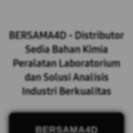
BERSAMA4D - Distributor
Sedia Bahan Kimia
Peralatan Laboratorium
dan Solusi Analisis
Industri Berkualitas
BERSAMA4D