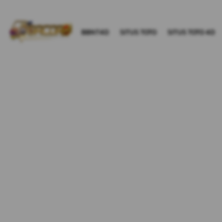
Skip
to
content
BBNT4D
SITUS TOTO
SITUS TOTO 4D