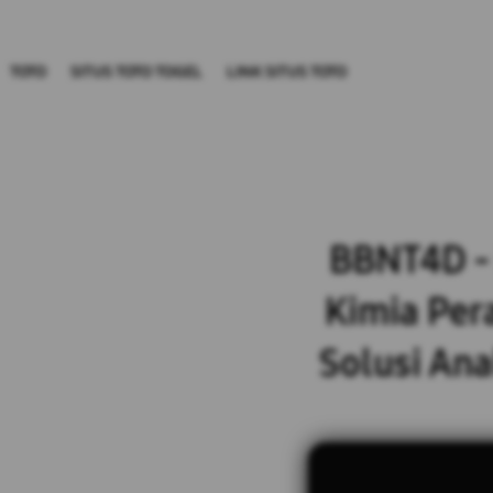
TOTO
SITUS TOTO TOGEL
LINK SITUS TOTO
BBNT4D - 
Kimia Per
Solusi Ana