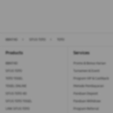
BBNT4D
>
SITUS TOTO
>
TOTO
Footer Navigation
Products
Services
BBNT4D
Promo & Bonus Harian
SITUS TOTO
Turnamen & Event
TOTO TOGEL
Program VIP & Cashback
TOGEL ONLINE
Metode Pembayaran
SITUS TOTO 4D
Panduan Deposit
SITUS TOTO TOGEL
Panduan Withdraw
LINK SITUS TOTO
Program Referral