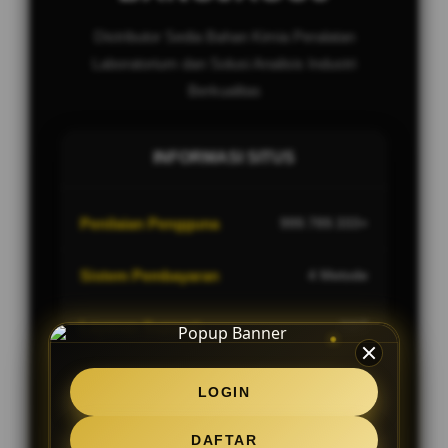
Distributor Sedia Bahan Kimia Peralatan
Laboratorium dan Solusi Analisis Industri
Berkualitas
INFORMASI SITUS
Penilaian Pengguna
999.789.333+
Sistem Pembayaran
4 Metode
Layanan Support
24/7
Platform
Multi-Device
LOGIN
DAFTAR