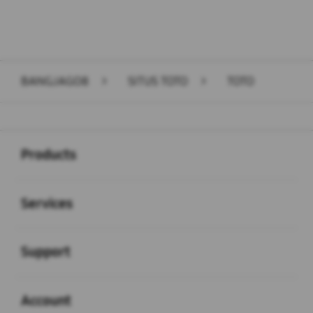
BANGJAGO8
>
SITUS TOTO
>
TOTO
Buka
Footer Navigation
Products
Buka
Services
Buka
Support
Buka
Account