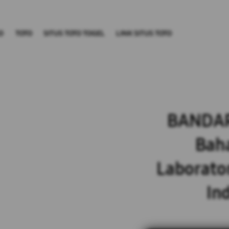
D
TOTO
SITUS TOTO TOGEL
LINK SITUS TOTO
BANDAR8
Baha
Laborator
In