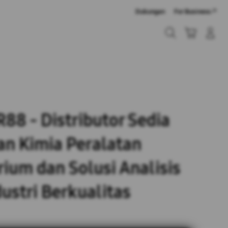
Dukungan
For Business
Cari
Troli
Login/Sign-Up
Cari
8 - Distributor Sedia
n Kimia Peralatan
ium dan Solusi Analisis
dustri Berkualitas