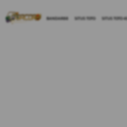
Skip
to
content
BANDAR88
SITUS TOTO
SITUS TOTO 4