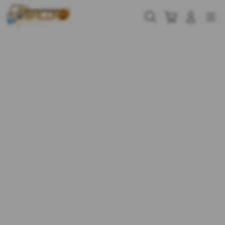
Skip
to
Cari
Troli
Login
Navigation
content