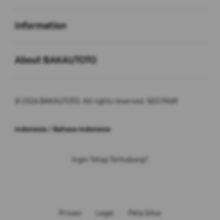
Buka
Information
Buka
About BAKAUTOTO
© 2026 BAKAUTOTO. All rights reserved. SEO PK69
Indonesia / Bahasa Indonesia
Ingin Tetap Terhubung?
Privasi
Legal
Peta Situs