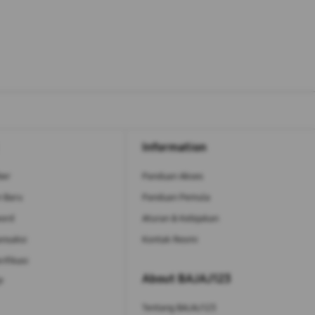
Information
ber
Panduan Akses
n Baru
Panduan Pemula
ord
Aturan & Kebijakan
ansaksi
Kontak Resmi
ifikasi
About BAJAJ123
P
Tentang BAJAJ123