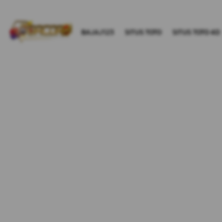
Skip
to
content
BAJAJ123
SITUS TOTO
SITUS TOTO 4D