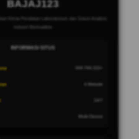
BAJAJ123
ahan Kimia Peralatan Laboratorium dan Solusi Analisis
Industri Berkualitas
INFORMASI SITUS
una
999.789.333+
ran
4 Metode
t
24/7
Multi-Device