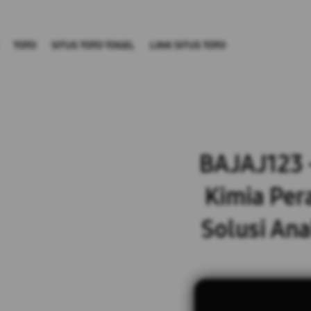
TOTO
SITUS TOTO TOGEL
LINK SITUS TOTO
BAJAJ123 -
Kimia Per
Solusi Ana