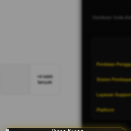
Distributor Sedia B
Penilaian Pengg
+4 lebih
Sistem Pembaya
banyak
Layanan Suppor
Platform