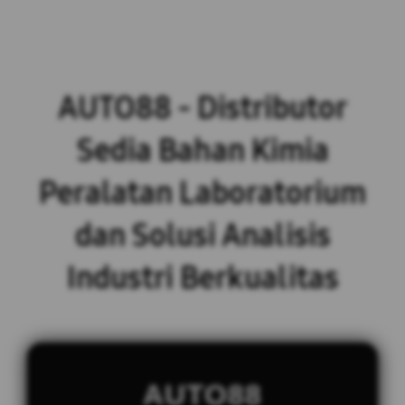
AUTO88 - Distributor
Sedia Bahan Kimia
Peralatan Laboratorium
dan Solusi Analisis
Industri Berkualitas
AUTO88