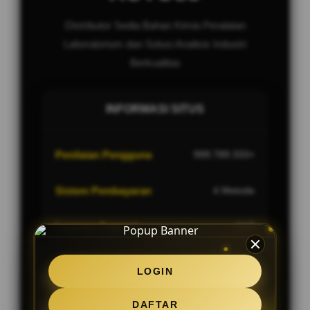
Distributor Sedia Bahan Kimia Peralatan
Laboratorium dan Solusi Analisis Industri
Berkualitas
INFORMASI SITUS
Penilaian Pengguna
999.789.333+
Sistem Pembayaran
4 Metode
Layanan Support
24/7
Platform
Multi-Device
LOGIN
DAFTAR