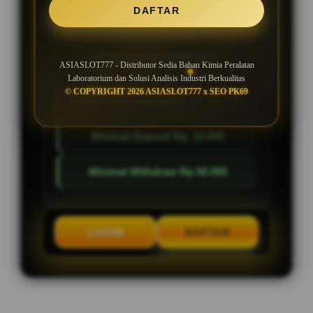
DAFTAR
PENAWARAN SPESIAL
ASIASLOT777 - Distributor Sedia Bahan Kimia Peralatan
Laboratorium dan Solusi Analisis Industri Berkualitas
© COPYRIGHT 2026 ASIASLOT777 x SEO PK69
BONUS NEW MEMBER UP TO 10%
Minimal Deposit Rp. 10.000
Minimal Withdraw Rp 50.000
LOGIN
DAFTAR
Layer Popup Close