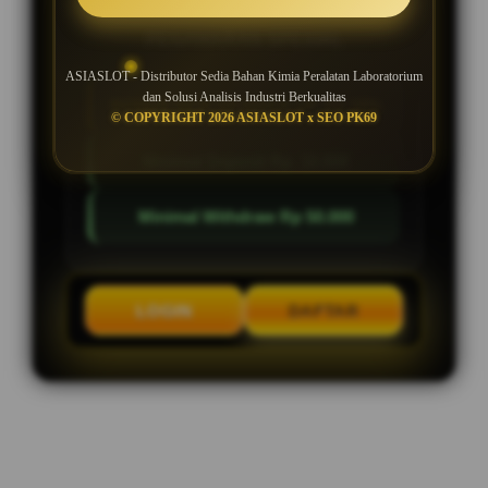
PENAWARAN SPESIAL
ASIASLOT - Distributor Sedia Bahan Kimia Peralatan Laboratorium
dan Solusi Analisis Industri Berkualitas
BONUS NEW MEMBER UP TO 10%
© COPYRIGHT 2026 ASIASLOT x SEO PK69
Minimal Deposit Rp. 10.000
Minimal Withdraw Rp 50.000
LOGIN
DAFTAR
Layer Popup Close