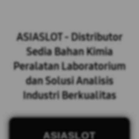
ASIASLOT - Distributor
Sedia Bahan Kimia
Peralatan Laboratorium
dan Solusi Analisis
Industri Berkualitas
ASIASLOT