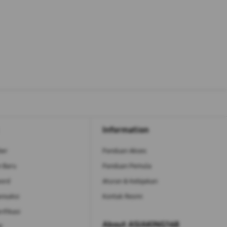
Information
ber
Panduan Akses
n Baru
Panduan Pemula
ord
Aturan & Kebijakan
ansaksi
Kontak Resmi
ifikasi
About ASIAKING168