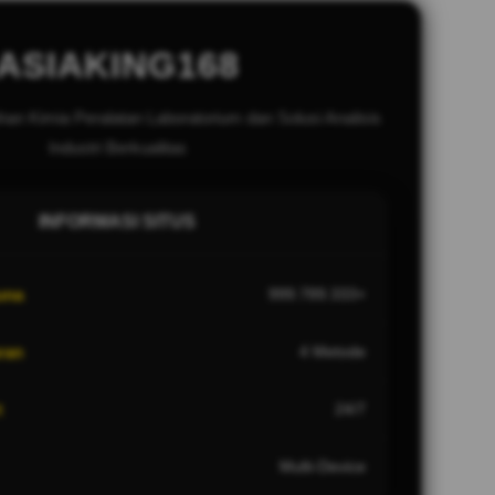
ASIAKING168
ahan Kimia Peralatan Laboratorium dan Solusi Analisis
Industri Berkualitas
INFORMASI SITUS
una
999.789.333+
ran
4 Metode
t
24/7
Multi-Device