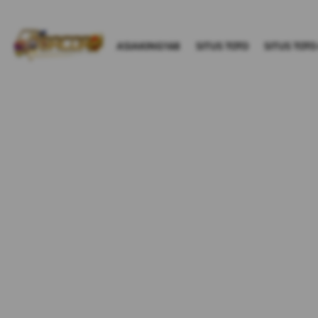
Skip
to
content
ASIAKING168
SITUS TOTO
SITUS TOTO