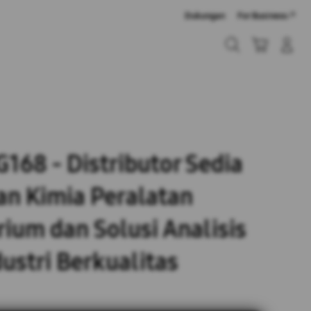
Dukungan
For Business
Cari
Troli
Login/Sign-Up
Cari
168 - Distributor Sedia
n Kimia Peralatan
ium dan Solusi Analisis
dustri Berkualitas