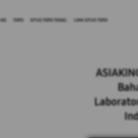
 4D
TOTO
SITUS TOTO TOGEL
LINK SITUS TOTO
ASIAKING
Baha
Laborator
In