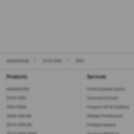
Layer Popup Close
ASIAKING168
>
SITUS TOTO
>
TOTO
Footer Navigation
Products
Services
ASIAKING168
Promo & Bonus Harian
SITUS TOTO
Turnamen & Event
TOTO TOGEL
Program VIP & Cashback
TOGEL ONLINE
Metode Pembayaran
SITUS TOTO 4D
Panduan Deposit