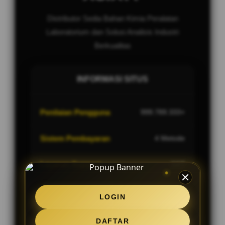
Distributor Sedia Bahan Kimia Peralatan
Laboratorium dan Solusi Analisis Industri
Berkualitas
INFORMASI SITUS
Penilaian Pengguna
999.789.333+
Sistem Pembayaran
4 Metode
Layanan Support
24/7
Platform
Multi-Device
LOGIN
DAFTAR