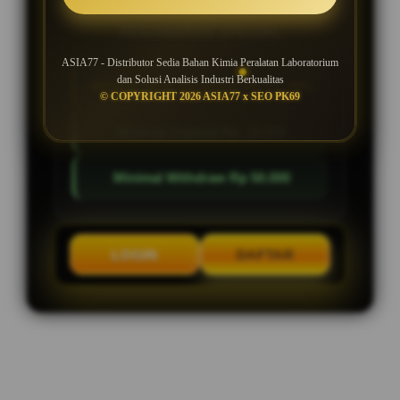
PENAWARAN SPESIAL
ASIA77 - Distributor Sedia Bahan Kimia Peralatan Laboratorium
dan Solusi Analisis Industri Berkualitas
BONUS NEW MEMBER UP TO 10%
© COPYRIGHT 2026 ASIA77 x SEO PK69
Minimal Deposit Rp. 10.000
Minimal Withdraw Rp 50.000
LOGIN
DAFTAR
Layer Popup Close