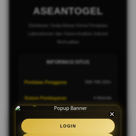
ASEANTOGEL
Distributor Sedia Bahan Kimia Peralatan
Laboratorium dan Solusi Analisis Industri
Berkualitas
INFORMASI SITUS
Penilaian Pengguna
999.789.333+
Sistem Pembayaran
4 Metode
Layanan Support
24/7
LOGIN
Platform
Multi-Device