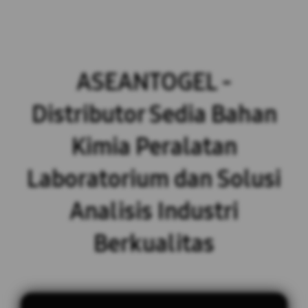
ASEANTOGEL -
Distributor Sedia Bahan
Kimia Peralatan
Laboratorium dan Solusi
Analisis Industri
Berkualitas