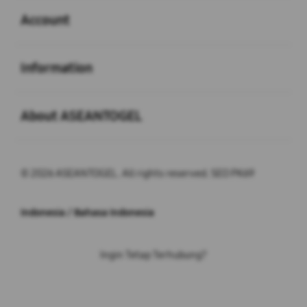
Account
Buka
Information
Buka
About ASEANTOGEL
© 2026 ASEANTOGEL. All rights reserved. SEO PK69
Indonesia / Bahasa Indonesia
Ingin Tetap Terhubung?