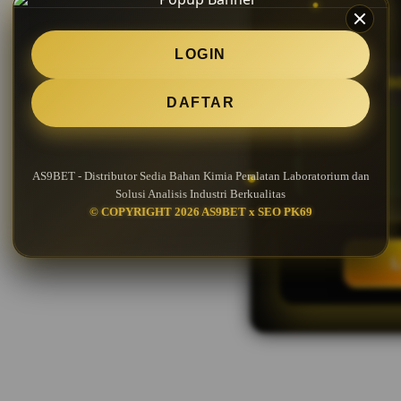
LOGIN
B
DAFTAR
AS9BET - Distributor Sedia Bahan Kimia Peralatan Laboratorium dan
Solusi Analisis Industri Berkualitas
© COPYRIGHT 2026 AS9BET x SEO PK69