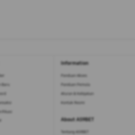
Information
ber
Panduan Akses
n Baru
Panduan Pemula
ord
Aturan & Kebijakan
ansaksi
Kontak Resmi
ifikasi
About AS9BET
P
Tentang AS9BET