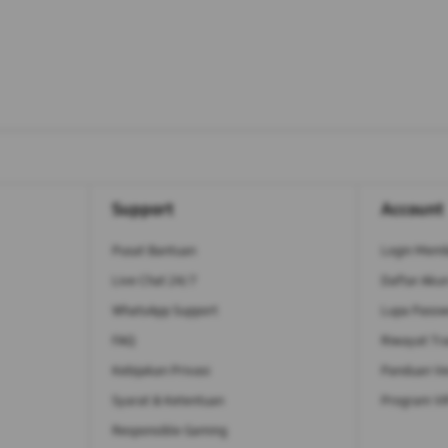
Support
Account
Pusat Bantuan
Login Mem
Live Chat 24/7
Daftar Aku
WhatsApp Support
Lupa Passw
FAQ
Riwayat Tr
Kebijakan Privasi
Panduan Ver
Syarat & Ketentuan
Program VI
Responsible Gaming