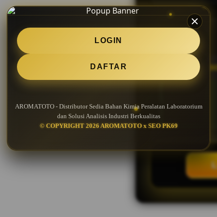
LOGIN
DAFTAR
B
AROMATOTO - Distributor Sedia Bahan Kimia Peralatan Laboratorium
dan Solusi Analisis Industri Berkualitas
© COPYRIGHT 2026 AROMATOTO x SEO PK69