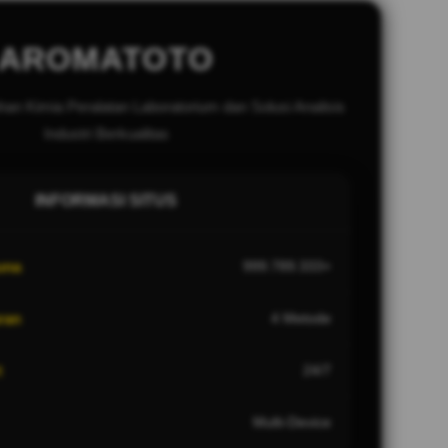
AROMATOTO
ahan Kimia Peralatan Laboratorium dan Solusi Analisis
Industri Berkualitas
INFORMASI SITUS
una
999.789.333+
ran
4 Metode
t
24/7
Multi-Device