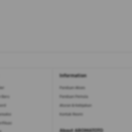
Information
ber
Panduan Akses
n Baru
Panduan Pemula
ord
Aturan & Kebijakan
ansaksi
Kontak Resmi
ifikasi
About AROMATOTO