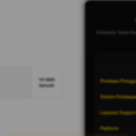
Distributor Sedia B
+4 lebih
Penilaian Pengg
banyak
Sistem Pembaya
Layanan Suppor
Platform