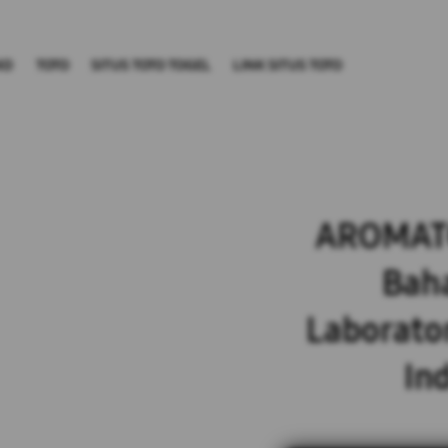
4D
TOTO
SITUS TOTO TOGEL
LINK SITUS TOTO
AROMATOT
Baha
Laborator
In