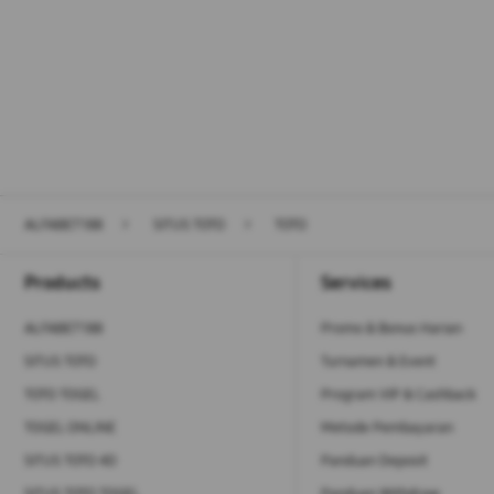
Layer Popup Close
ALFABET188
>
SITUS TOTO
>
TOTO
Footer Navigation
Products
Services
ALFABET188
Promo & Bonus Harian
SITUS TOTO
Turnamen & Event
TOTO TOGEL
Program VIP & Cashback
TOGEL ONLINE
Metode Pembayaran
SITUS TOTO 4D
Panduan Deposit