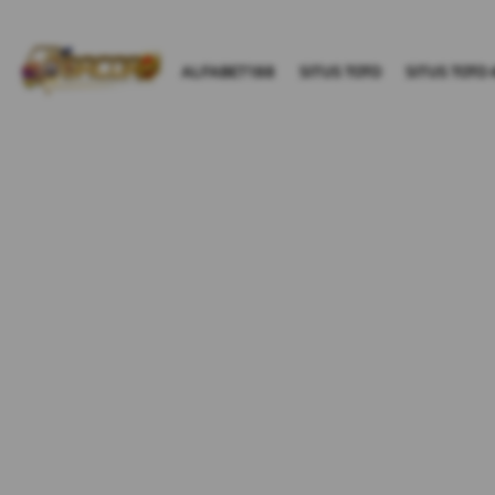
Skip
to
content
ALFABET188
SITUS TOTO
SITUS TOTO