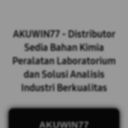
AKUWIN77 - Distributor
Sedia Bahan Kimia
Peralatan Laboratorium
dan Solusi Analisis
Industri Berkualitas
AKUWIN77