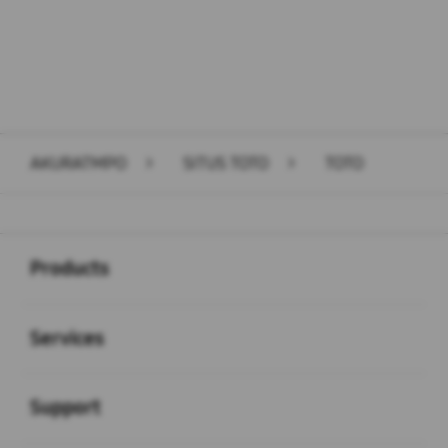
AKURATMPO
>
SITUS TOTO
>
TOTO
Buka
Footer Navigation
Products
Buka
Services
Buka
Support
Buka