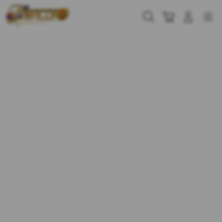
Skip
to
Cari
Troli
Login
Navigation
content