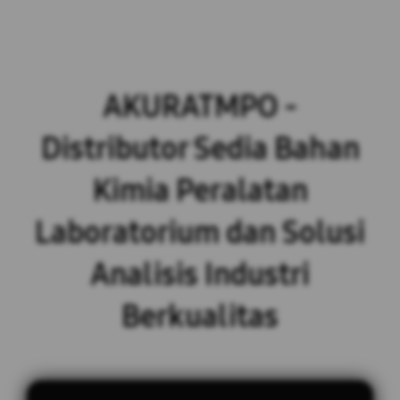
AKURATMPO -
Distributor Sedia Bahan
Kimia Peralatan
Laboratorium dan Solusi
Analisis Industri
Berkualitas