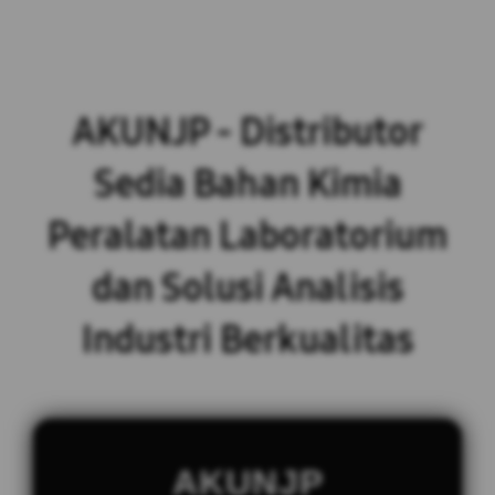
AKUNJP - Distributor
Sedia Bahan Kimia
Peralatan Laboratorium
dan Solusi Analisis
Industri Berkualitas
AKUNJP