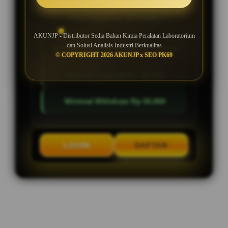
PENAWARAN SPESIAL
AKUNJP - Distributor Sedia Bahan Kimia Peralatan Laboratorium
dan Solusi Analisis Industri Berkualitas
BONUS NEW MEMBER UP TO 10%
© COPYRIGHT 2026 AKUNJP x SEO PK69
Minimal Deposit Rp. 10.000
Minimal Withdraw Rp 50.000
LOGIN
DAFTAR
Layer Popup Close