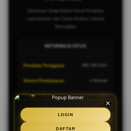
Distributor Sedia Bahan Kimia Peralatan
Laboratorium dan Solusi Analisis Industri
Berkualitas
INFORMASI SITUS
Penilaian Pengguna
999.789.333+
Sistem Pembayaran
4 Metode
Layanan Support
24/7
Platform
Multi-Device
LOGIN
DAFTAR