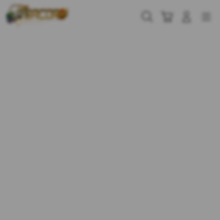
Skip
to
Cari
Troli
Login
Navigation
content