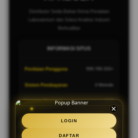
Distributor Sedia Bahan Kimia Peralatan
Laboratorium dan Solusi Analisis Industri
Berkualitas
INFORMASI SITUS
Penilaian Pengguna
999.789.333+
Sistem Pembayaran
4 Metode
Layanan Support
24/7
Platform
Multi-Device
LOGIN
DAFTAR