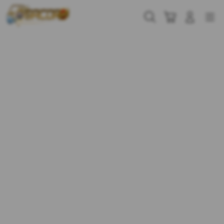
Skip
to
Cari
Troli
Login
Navigation
content