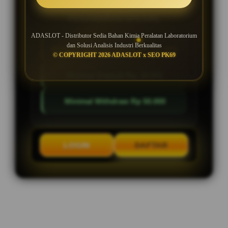
PENAWARAN SPESIAL
ADASLOT - Distributor Sedia Bahan Kimia Peralatan Laboratorium
dan Solusi Analisis Industri Berkualitas
BONUS NEW MEMBER UP TO 10%
© COPYRIGHT 2026 ADASLOT x SEO PK69
Minimal Deposit Rp. 10.000
Minimal Withdraw Rp 50.000
LOGIN
DAFTAR
Layer Popup Close