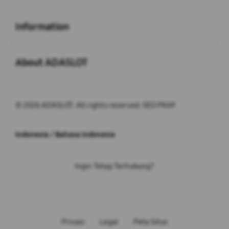
Buka
Information
Buka
About ADASLOT
© 2026 ADASLOT. All rights reserved. SEO PK69
Indonesia / Bahasa Indonesia
Ingin Tetap Terhubung?
Privasi
Legal
Peta Situs