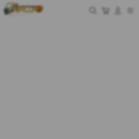
Skip
to
Cari
Troli
Login
Navigation
content