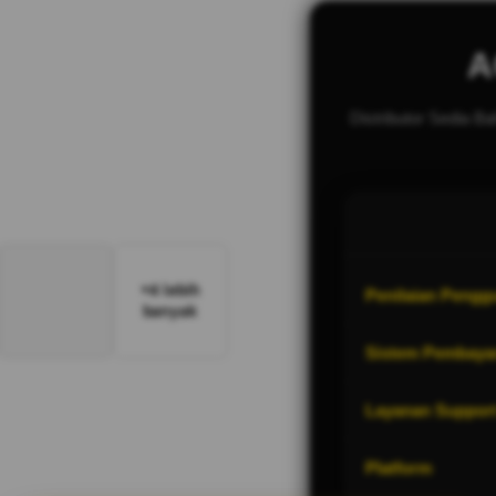
A
Distributor Sedia B
+4 lebih
Penilaian Pengg
banyak
Sistem Pembaya
Layanan Suppor
Platform