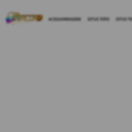
Skip
to
content
ACEGAMING888
SITUS TOTO
SITUS T