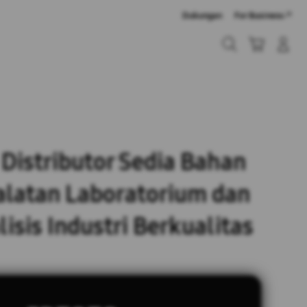
Dukungan
For Business
Cari
Troli
Login/Sign-Up
Cari
Distributor Sedia Bahan
alatan Laboratorium dan
lisis Industri Berkualitas