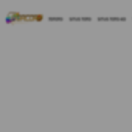
Skip
to
content
7DTOTO
SITUS TOTO
SITUS TOTO 4D