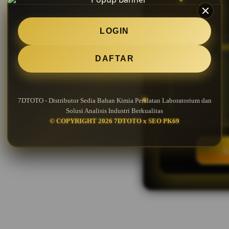
LOGIN
B
DAFTAR
7DTOTO - Distributor Sedia Bahan Kimia Peralatan Laboratorium dan
Solusi Analisis Industri Berkualitas
© COPYRIGHT 2026 7DTOTO x SEO PK69