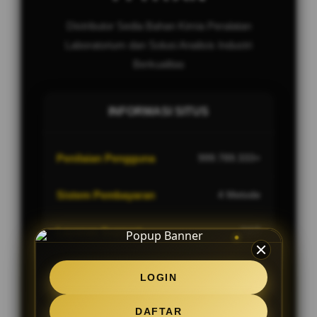
Distributor Sedia Bahan Kimia Peralatan
Laboratorium dan Solusi Analisis Industri
Berkualitas
INFORMASI SITUS
Penilaian Pengguna
999.789.333+
Sistem Pembayaran
4 Metode
Layanan Support
24/7
Platform
Multi-Device
LOGIN
DAFTAR