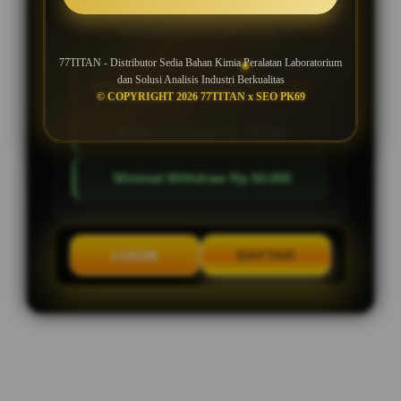
PENAWARAN SPESIAL
77TITAN - Distributor Sedia Bahan Kimia Peralatan Laboratorium
dan Solusi Analisis Industri Berkualitas
BONUS NEW MEMBER UP TO 10%
© COPYRIGHT 2026 77TITAN x SEO PK69
Minimal Deposit Rp. 10.000
Minimal Withdraw Rp 50.000
LOGIN
DAFTAR
Layer Popup Close