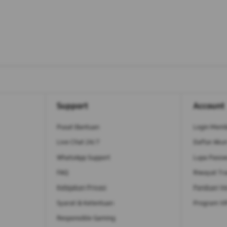
Support
Account
Pusat Bantuan
Login Mem
Live Chat 24/7
Daftar Aku
WhatsApp Support
Lupa Passw
FAQ
Riwayat Tr
Kebijakan Privasi
Panduan Ver
Syarat & Ketentuan
Program VI
Responsible Gaming