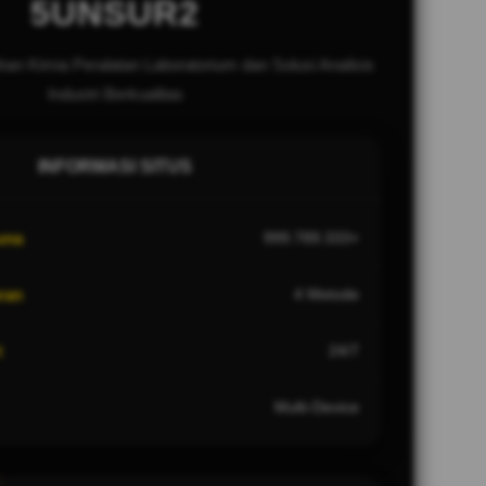
5UNSUR2
ahan Kimia Peralatan Laboratorium dan Solusi Analisis
Industri Berkualitas
INFORMASI SITUS
una
999.789.333+
ran
4 Metode
t
24/7
Multi-Device