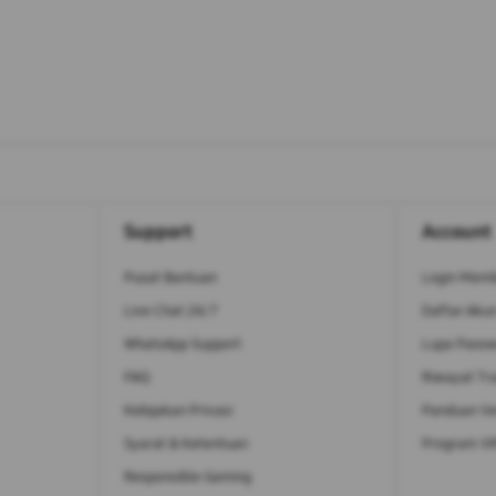
Support
Account
Pusat Bantuan
Login Mem
Live Chat 24/7
Daftar Aku
WhatsApp Support
Lupa Passw
FAQ
Riwayat Tr
Kebijakan Privasi
Panduan Ver
Syarat & Ketentuan
Program VI
Responsible Gaming