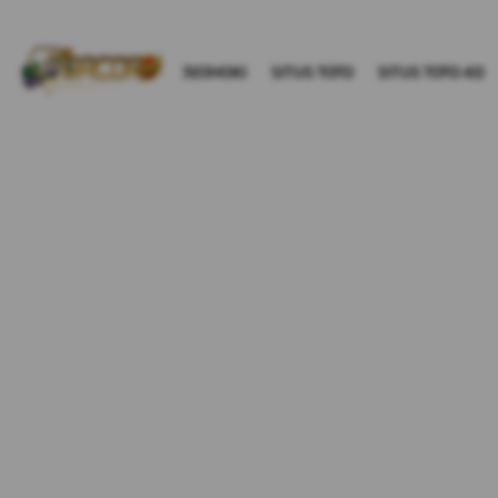
Skip
to
content
303HOKI
SITUS TOTO
SITUS TOTO 4D