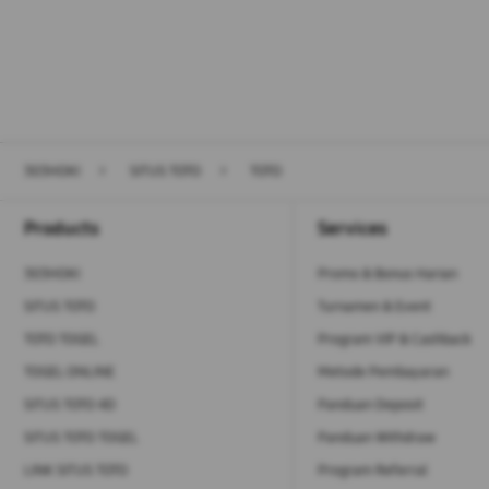
303HOKI
>
SITUS TOTO
>
TOTO
Footer Navigation
Products
Services
303HOKI
Promo & Bonus Harian
SITUS TOTO
Turnamen & Event
TOTO TOGEL
Program VIP & Cashback
TOGEL ONLINE
Metode Pembayaran
SITUS TOTO 4D
Panduan Deposit
SITUS TOTO TOGEL
Panduan Withdraw
LINK SITUS TOTO
Program Referral