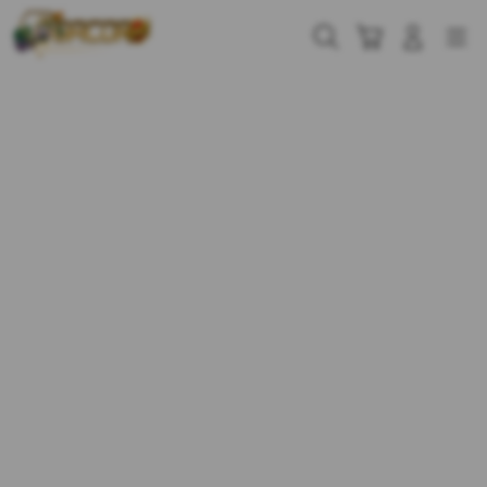
Skip
to
Cari
Troli
Login
Navigation
content