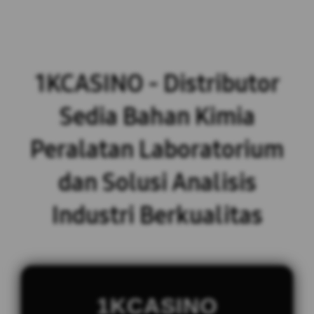
1KCASINO - Distributor
Sedia Bahan Kimia
Peralatan Laboratorium
dan Solusi Analisis
Industri Berkualitas
1KCASINO