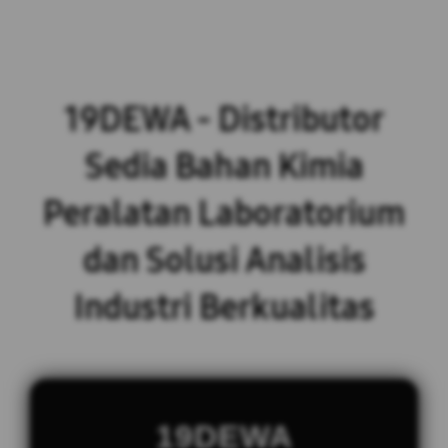
19DEWA - Distributor
Sedia Bahan Kimia
Peralatan Laboratorium
dan Solusi Analisis
Industri Berkualitas
19DEWA