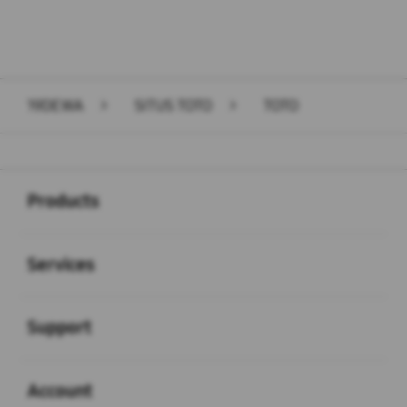
19DEWA
>
SITUS TOTO
>
TOTO
Buka
Footer Navigation
Products
Buka
Services
Buka
Support
Buka
Account