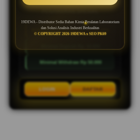
PENAWARAN SPESIAL
19DEWA - Distributor Sedia Bahan Kimia Peralatan Laboratorium
dan Solusi Analisis Industri Berkualitas
BONUS NEW MEMBER UP TO 10%
© COPYRIGHT 2026 19DEWA x SEO PK69
Minimal Deposit Rp. 10.000
Minimal Withdraw Rp 50.000
LOGIN
DAFTAR
Layer Popup Close