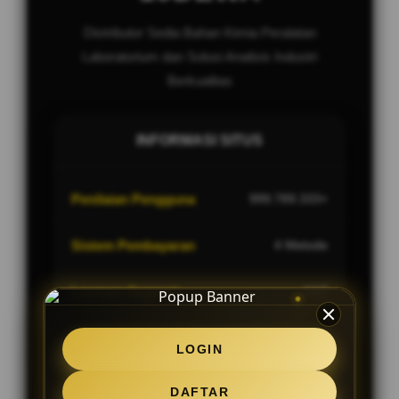
Distributor Sedia Bahan Kimia Peralatan
Laboratorium dan Solusi Analisis Industri
Berkualitas
INFORMASI SITUS
Penilaian Pengguna
999.789.333+
Sistem Pembayaran
4 Metode
Layanan Support
24/7
Platform
Multi-Device
LOGIN
DAFTAR